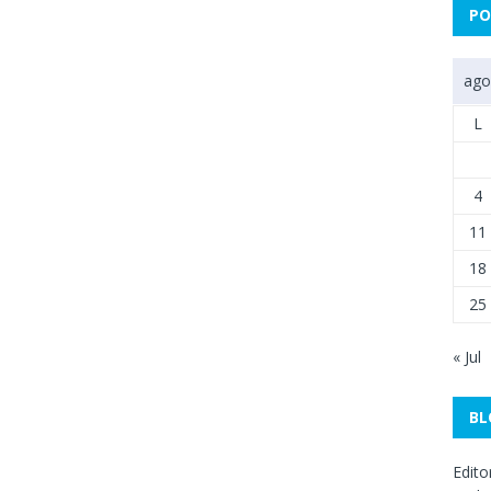
PO
ago
L
4
11
18
25
« Jul
BL
Edito