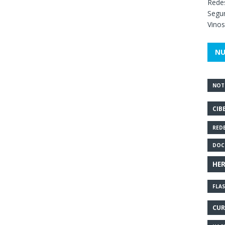
Redes
Segur
Vinos
NU
NOTI
CIB
RED
DOC
HE
FLA
CUR