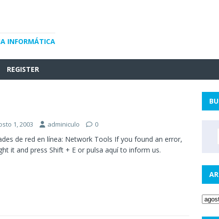
IA INFORMÁTICA
REGISTER
BU
osto 1, 2003
adminiculo
0
dades de red en línea: Network Tools If you found an error,
ight it and press Shift + E or pulsa aquí to inform us.
AR