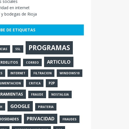
 sociales
idad en internet
 y bodegas de Rioja
BE DE ETIQUETAS
PROGRAMAS
CIAS
SSL
ARTICULO
ERDELITOS
CORREO
ES
INTERNET
FILTRACION
WINDOWS10
P2P
UMENTACION
CRITICA
RRAMIENTAS
FRAUDE
NOSTALGIA
GOOGLE
SH
PIRATERIA
PRIVACIDAD
IOSIDADES
FRAUDES