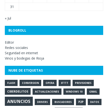
31
« Jul
BLOGROLL
Editor
Redes sociales
Seguridad en internet
Vinos y bodegas de Rioja
NUBE DE ETIQUETAS
FLASH
CONVERSION
OPERA
IFTTT
PREVISIONES
CIBERDELITOS
ACTUALIZACIONES
WINDOWS 10
GMAIL
ANUNCIOS
P2P
DRIVERS
BUSCADORES
DATOS