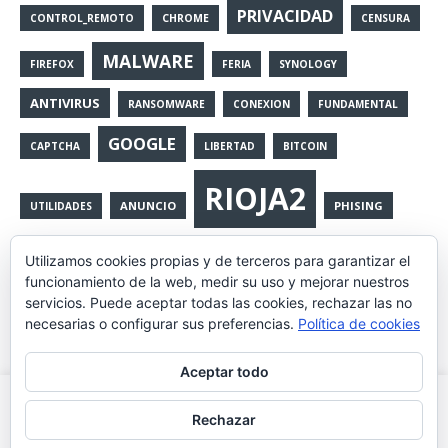
PRIVACIDAD
CONTROL_REMOTO
CHROME
CENSURA
MALWARE
FIREFOX
FERIA
SYNOLOGY
ANTIVIRUS
RANSOMWARE
CONEXION
FUNDAMENTAL
GOOGLE
CAPTCHA
LIBERTAD
BITCOIN
RIOJA2
ANUNCIO
PHISING
UTILIDADES
LATCH
PROGRAMAS;RIOJA2;SEGURIDAD;CONTRASEÑAS
Utilizamos cookies propias y de terceros para garantizar el
funcionamiento de la web, medir su uso y mejorar nuestros
SERVICIOS
VULNERABILIDADES
WINDOWS11
servicios. Puede aceptar todas las cookies, rechazar las no
necesarias o configurar sus preferencias.
Política de cookies
PROGRAMAS
MALWA
NOVEDADES
FRAUDE
Aceptar todo
CONTRASEÑAS
ETHER
Utilizamos cookies propias y de terceros para mejorar la
Rechazar
experiencia de navegación, y ofrecer contenidos y publicidad