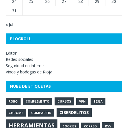
24
25
26
27
28
29
30
31
« Jul
BLOGROLL
Editor
Redes sociales
Seguridad en internet
Vinos y bodegas de Rioja
NUBE DE ETIQUETAS
CURSOS
ROBO
COMPLEMENTO
VPN
TESLA
CIBERDELITOS
CHROME
COMPARTIR
HERRAMIENTAS
RSS
COOKIES
CORREO