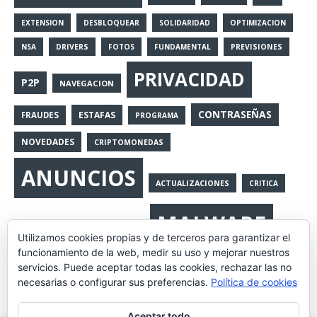
EXTENSION
DESBLOQUEAR
SOLIDARIDAD
OPTIMIZACION
NSA
DRIVERS
FOTOS
FUNDAMENTAL
PREVISIONES
PRIVACIDAD
P2P
NAVEGACION
CONTRASEÑAS
ESTAFAS
FRAUDES
PROGRAMA
NOVEDADES
CRIPTOMONEDAS
ANUNCIOS
ACTUALIZACIONES
CRITICA
MALWARE
APPS
VIGILANCIA GLOBAL
Utilizamos cookies propias y de terceros para garantizar el
funcionamiento de la web, medir su uso y mejorar nuestros
ENTREVISTAS
CRYPTOWARE
QUICKTIME
WANNACRY
servicios. Puede aceptar todas las cookies, rechazar las no
necesarias o configurar sus preferencias.
Política de cookies
ARTICULO
COPIAS
ROUTER
ETHER
Aceptar todo