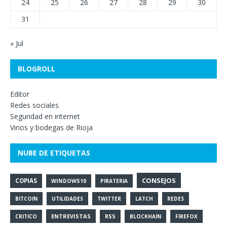
24
25
26
27
28
29
30
31
« Jul
BLOGROLL
Editor
Redes sociales
Seguridad en internet
Vinos y bodegas de Rioja
NUBE DE ETIQUETAS
CONSEJOS
COPIAS
WINDOWS10
PIRATERIA
BITCOIN
UTILIDADES
TWITTER
LATCH
REDES
ENTREVISTAS
CRITICO
RSS
BLOCKHAIN
FIREFOX