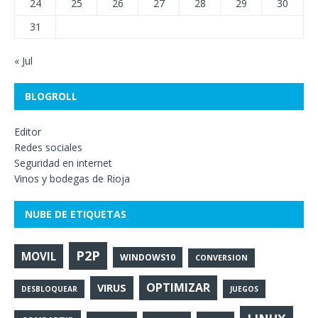
24
25
26
27
28
29
30
31
« Jul
BLOGROLL
Editor
Redes sociales
Seguridad en internet
Vinos y bodegas de Rioja
NUBE DE ETIQUETAS
P2P
MOVIL
WINDOWS10
CONVERSION
OPTIMIZAR
VIRUS
DESBLOQUEAR
JUEGOS