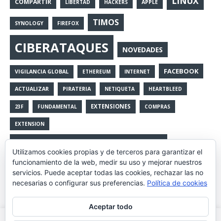
LINUX
COMPARTIR
LIBERTAD
HACKERS
APPLE
TIMOS
SYNOLOGY
FIREFOX
CIBERATAQUES
NOVEDADES
FACEBOOK
VIGILANCIA GLOBAL
ETHEREUM
INTERNET
ACTUALIZAR
PIRATERIA
NETIQUETA
HEARTBLEED
EXTENSIONES
23F
FUNDAMENTAL
COMPRAS
EXTENSION
VULNERABILIDADES
Utilizamos cookies propias y de terceros para garantizar el
TESLA
funcionamiento de la web, medir su uso y mejorar nuestros
servicios. Puede aceptar todas las cookies, rechazar las no
LATCH
EVENTOS
BLOCKHAIN
RANSOMWARE
necesarias o configurar sus preferencias.
Política de cookies
CURSOS
CIBERSEGURIDAD
IOT
SERVICIO
ETHER
Aceptar todo
COPIAS
IA
ARRANQUE WINDOWS