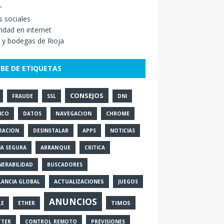
r
 sociales
idad en internet
 y bodegas de Rioja
BE DE ETIQUETAS
CONSEJOS
FRAUDE
SSL
DNI
ICO
DATOS
NAVEGACION
CHROME
RACION
DESINSTALAR
APPS
NOTICIAS
IA SEGURA
ARRANQUE
CRITICA
NERABILIDAD
BUSCADORES
LANCIA GLOBAL
ACTUALIZACIONES
JUEGOS
ANUNCIOS
TIMOS
LE
ETHER
TTER
CONTROL_REMOTO
PREVISIONES