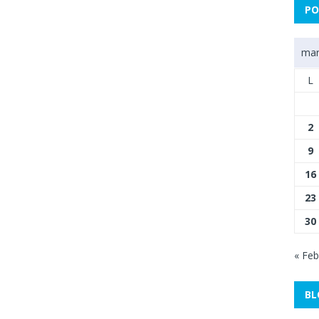
PO
mar
L
2
9
16
23
30
« Feb
BL