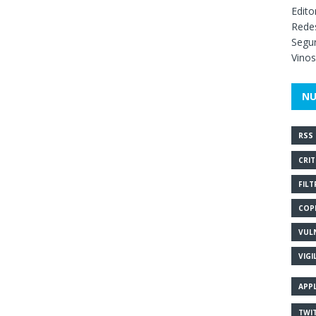
Edito
Redes
Segur
Vinos
NU
RSS
CRIT
FILT
COP
VUL
VIGI
APP
TWI