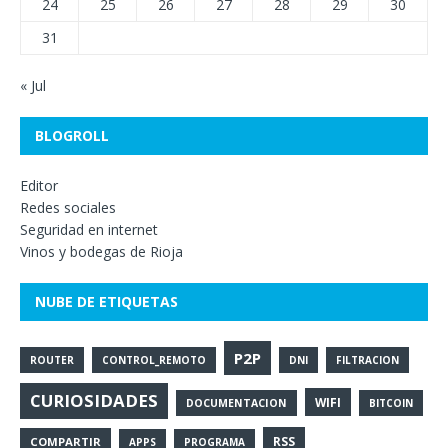
24
25
26
27
28
29
30
31
« Jul
BLOGROLL
Editor
Redes sociales
Seguridad en internet
Vinos y bodegas de Rioja
NUBE DE ETIQUETAS
P2P
ROUTER
CONTROL_REMOTO
DNI
FILTRACION
CURIOSIDADES
WIFI
DOCUMENTACION
BITCOIN
RSS
COMPARTIR
APPS
PROGRAMA