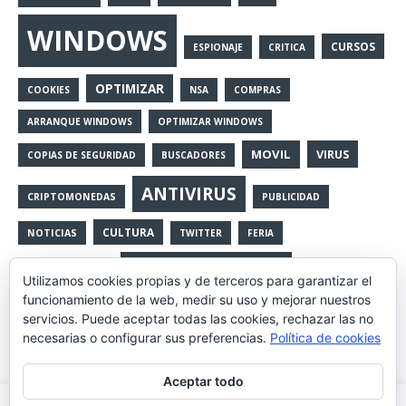
WINDOWS
CURSOS
ESPIONAJE
CRITICA
OPTIMIZAR
COOKIES
NSA
COMPRAS
ARRANQUE WINDOWS
OPTIMIZAR WINDOWS
MOVIL
VIRUS
COPIAS DE SEGURIDAD
BUSCADORES
ANTIVIRUS
CRIPTOMONEDAS
PUBLICIDAD
CULTURA
NOTICIAS
TWITTER
FERIA
HERRAMIENTAS
ENTREVISTAS
Utilizamos cookies propias y de terceros para garantizar el
funcionamiento de la web, medir su uso y mejorar nuestros
GENERAL
NAVEGACION
IFTTT
WINDOWS11
servicios. Puede aceptar todas las cookies, rechazar las no
necesarias o configurar sus preferencias.
Política de cookies
VULNERABILIDADES
SPAM
APPLE
Aceptar todo
ETHEREUM
NOSTALGIA