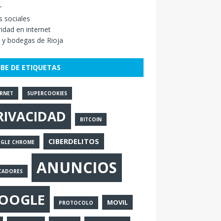
r
 sociales
idad en internet
 y bodegas de Rioja
BE DE ETIQUETAS
ERNET
SUPERCOOKIES
RIVACIDAD
BITCOIN
CIBERDELITOS
GLE CHROME
ANUNCIOS
CADORES
OOGLE
MOVIL
PROTOCOLO