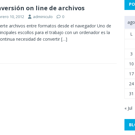
PO
versión on line de archivos
brero 10, 2012
adminiculo
0
ago
erte archivos entre formatos desde el navegador Uno de
rincipales escollos para el trabajo con un ordenador es la
L
continua necesidad de convertir
[…]
3
10
17
24
31
« Jul
BL