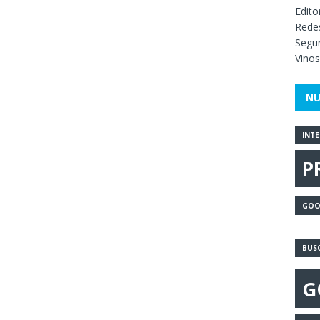
Edito
Redes
Segur
Vinos
NU
INT
P
GOO
BUS
G