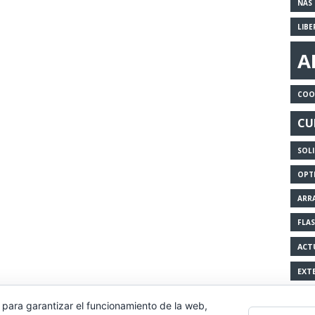
NAS
LIB
A
COO
CU
SOL
OPT
ARR
FLA
ACT
EXT
 para garantizar el funcionamiento de la web,