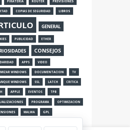
PIRATERIA
ROUTER
PREVISIONES
ERTAD
COPIAS DE SEGURIDAD
LIBROS
RTICULO
GENERAL
KIES
PUBLICIDAD
ETHER
CONSEJOS
RIOSIDADES
IDARIDAD
APPS
VIDEO
IMIZAR WINDOWS
DOCUMENTACION
TV
ANQUE WINDOWS
SSL
LATCH
CRITICA
SH
APPLE
EVENTOS
TPB
UALIZACIONES
PROGRAMA
OPTIMIZACION
ENSIONES
GPL
MALWA