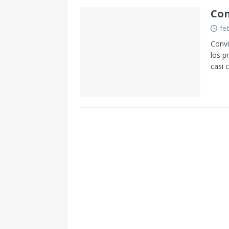
Con
fe
Convi
los p
casi 