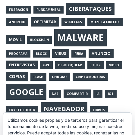
CIBERATAQUES
FILTRACION
FUNDAMENTAL
OPTIMIZAR
ANDROID
WIKILEAKS
MOZILLA FIREFOX
MALWARE
MOVIL
BLOCKHAIN
ANUNCIO
VIRUS
PROGRAMA
BLOGS
FERIA
ENTREVISTAS
GPL
DESBLOQUEAR
ETHER
VIDEO
COPIAS
CHROME
FLASH
CRIPTOMONEDAS
GOOGLE
COMPARTIR
NAS
IA
IOT
NAVEGADOR
CRYPTOLOCKER
LIBROS
Utilizamos cookies propias y de terceros para garantizar el
EXTENSIONES
RSS
VULNERABILIDAD
funcionamiento de la web, medir su uso y mejorar nuestros
servicios. Puede aceptar todas las cookies, rechazar las no
HERRAMIENTAS