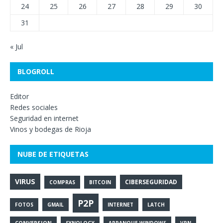
24
25
26
27
28
29
30
31
« Jul
BLOGROLL
Editor
Redes sociales
Seguridad en internet
Vinos y bodegas de Rioja
NUBE DE ETIQUETAS
VIRUS
CIBERSEGURIDAD
COMPRAS
BITCOIN
P2P
FOTOS
GMAIL
INTERNET
LATCH
CONVERSION
SYNOLOGY
ARRANQUE WINDOWS
VPN