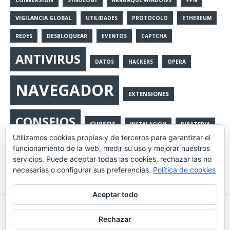
VIGILANCIA GLOBAL
UTILIDADES
PROTOCOLO
ETHEREUM
REDES
DESBLOQUEAR
EVENTOS
CAPTCHA
ANTIVIRUS
DATOS
HACKERS
OPERA
NAVEGADOR
EXTENSIONES
CONSEJOS
CURSOS
INSTALACION
PIRATERIA
Utilizamos cookies propias y de terceros para garantizar el
ANDROID
LIBROS
BLOCKHAIN
JUEGOS
funcionamiento de la web, medir su uso y mejorar nuestros
servicios. Puede aceptar todas las cookies, rechazar las no
CRYPTOLOCKER
ESPIONAJE
MALWA
PORTMASTER
necesarias o configurar sus preferencias.
Política de cookies
PHISING
IOT
CONTROL_REMOTO
BLOCKCHAIN
23F
Aceptar todo
TPB
Utilizamos cookies propias y de terceros para mejorar la
Rechazar
experiencia de navegación, y ofrecer contenidos y publicidad