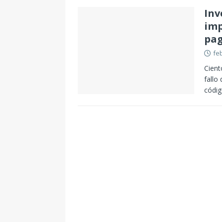
Inv
imp
pag
fe
Cient
fallo
códig