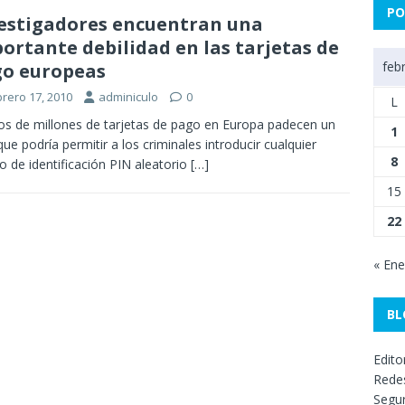
PO
estigadores encuentran una
ortante debilidad en las tarjetas de
feb
o europeas
brero 17, 2010
adminiculo
0
L
os de millones de tarjetas de pago en Europa padecen un
1
 que podría permitir a los criminales introducir cualquier
8
o de identificación PIN aleatorio
[…]
15
22
« Ene
BL
Edito
Redes
Segur