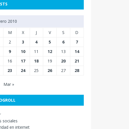
STS
rero 2010
M
X
J
V
S
D
2
3
4
5
6
7
9
10
11
12
13
14
16
17
18
19
20
21
23
24
25
26
27
28
Mar »
OGROLL
r
 sociales
idad en internet