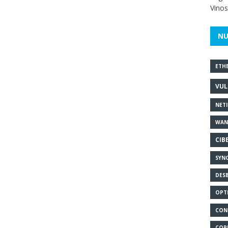
Vinos
NU
ETH
VUL
NET
WAN
CIB
SYN
DES
OPT
CON
COP