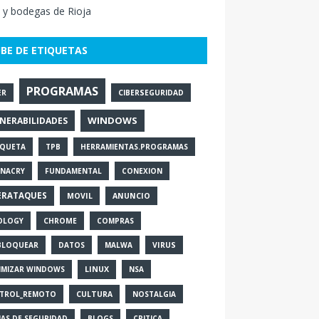
 y bodegas de Rioja
BE DE ETIQUETAS
PROGRAMAS
ER
CIBERSEGURIDAD
WINDOWS
NERABILIDADES
IQUETA
TPB
HERRAMIENTAS.PROGRAMAS
NACRY
FUNDAMENTAL
CONEXION
ERATAQUES
MOVIL
ANUNCIO
OLOGY
CHROME
COMPRAS
BLOQUEAR
DATOS
MALWA
VIRUS
IMIZAR WINDOWS
LINUX
NSA
TROL_REMOTO
CULTURA
NOSTALGIA
IAS DE SEGURIDAD
BLOGS
CRITICA