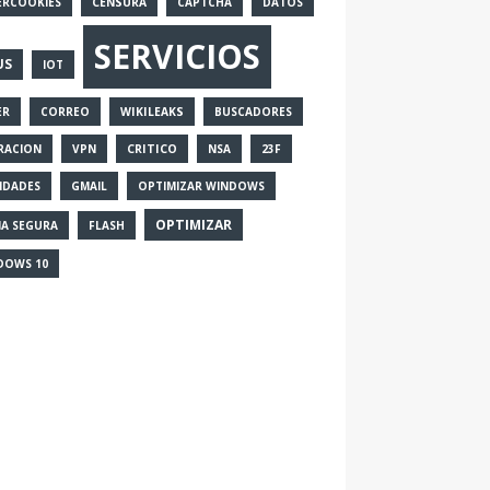
ERCOOKIES
CENSURA
CAPTCHA
DATOS
SERVICIOS
US
IOT
ER
CORREO
WIKILEAKS
BUSCADORES
RACION
VPN
CRITICO
NSA
23F
IDADES
GMAIL
OPTIMIZAR WINDOWS
OPTIMIZAR
IA SEGURA
FLASH
DOWS 10