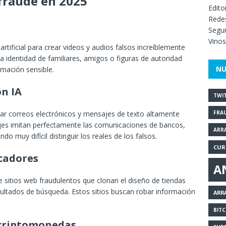
fraude en 2025
Edito
Redes
Segur
Vinos
artificial para crear videos y audios falsos increíblemente
a identidad de familiares, amigos o figuras de autoridad
NU
rmación sensible.
on IA
TWI
FRA
ar correos electrónicos y mensajes de texto altamente
jes imitan perfectamente las comunicaciones de bancos,
ARR
do muy difícil distinguir los reales de los falsos.
CUR
scadores
A
 sitios web fraudulentos que clonan el diseño de tiendas
sultados de búsqueda. Estos sitios buscan robar información
ARR
BITC
n criptomonedas