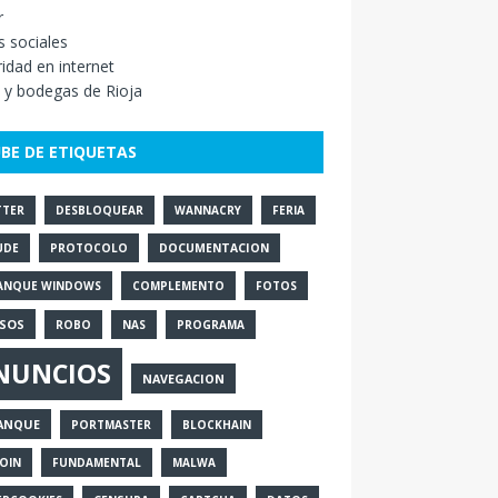
r
 sociales
idad en internet
 y bodegas de Rioja
BE DE ETIQUETAS
TTER
DESBLOQUEAR
WANNACRY
FERIA
UDE
PROTOCOLO
DOCUMENTACION
ANQUE WINDOWS
COMPLEMENTO
FOTOS
SOS
ROBO
NAS
PROGRAMA
NUNCIOS
NAVEGACION
ANQUE
PORTMASTER
BLOCKHAIN
OIN
FUNDAMENTAL
MALWA