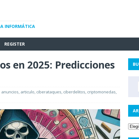
IA INFORMÁTICA
REGISTER
os en 2025: Predicciones
BU
anuncios
,
articulo
,
ciberataques
,
ciberdelitos
,
criptomonedas
,
AR