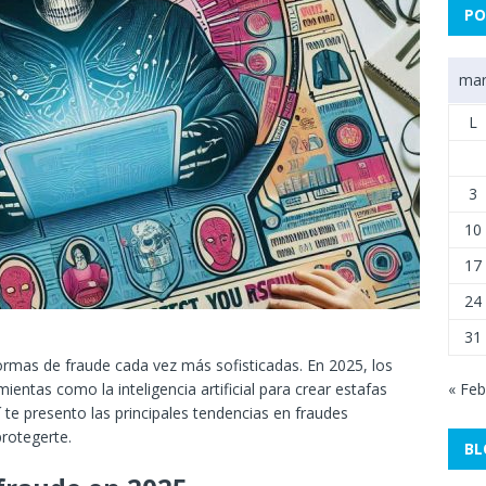
PO
mar
L
3
10
17
24
31
ormas de fraude cada vez más sofisticadas. En 2025, los
« Feb
entas como la inteligencia artificial para crear estafas
í te presento las principales tendencias en fraudes
rotegerte.
BL