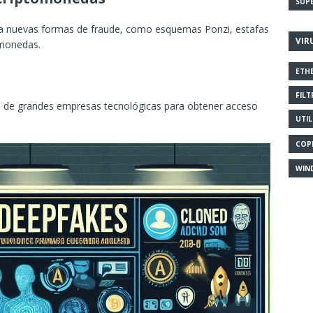
SUP
 a nuevas formas de fraude, como esquemas Ponzi, estafas
VIR
omonedas.
ETH
FILT
s de grandes empresas tecnológicas para obtener acceso
UTIL
COP
WIN