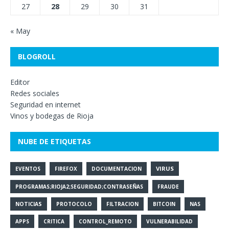
27
28
29
30
31
« May
BLOGROLL
Editor
Redes sociales
Seguridad en internet
Vinos y bodegas de Rioja
NUBE DE ETIQUETAS
VIRUS
EVENTOS
FIREFOX
DOCUMENTACION
PROGRAMAS;RIOJA2;SEGURIDAD;CONTRASEÑAS
FRAUDE
NOTICIAS
PROTOCOLO
FILTRACION
BITCOIN
NAS
APPS
CRITICA
CONTROL_REMOTO
VULNERABILIDAD