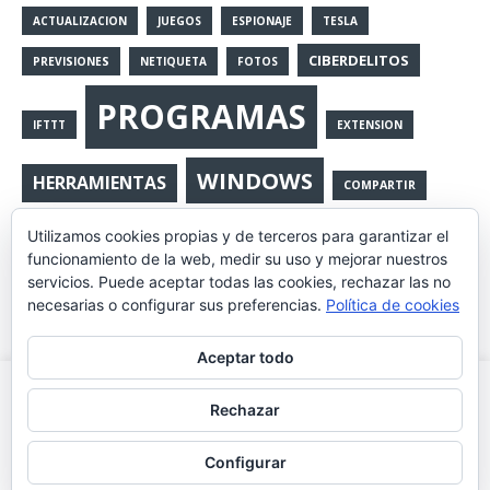
ACTUALIZACION
JUEGOS
ESPIONAJE
TESLA
CIBERDELITOS
PREVISIONES
NETIQUETA
FOTOS
PROGRAMAS
IFTTT
EXTENSION
WINDOWS
HERRAMIENTAS
COMPARTIR
GOOGLE
Utilizamos cookies propias y de terceros para garantizar el
MOVIL
UTILIDADES
WINDOWS10
funcionamiento de la web, medir su uso y mejorar nuestros
servicios. Puede aceptar todas las cookies, rechazar las no
PRIVACIDAD
ANTIVIRUS
GPL
LATCH
necesarias o configurar sus preferencias.
Política de cookies
FRAUDES
GOOGLE CHROME
NSA
CRIPTOMONEDAS
Aceptar todo
P2P
COMPLEMENTO
CONEXION
COPIA SEGURA
Utilizamos cookies propias y de terceros para mejorar la
Rechazar
experiencia de navegación, y ofrecer contenidos y publicidad
de interés. Al continuar con la navegación entendemos que se
Configurar
acepta nuestra política de cookies.
Leer más
Aceptar