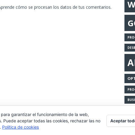
W
Aprende cómo se procesan los datos de tus comentarios.
G
PRO
DES
A
OPT
PRO
BUS
 para garantizar el funcionamiento de la web,
Aceptar tod
s. Puede aceptar todas las cookies, rechazar las no
eriencia de navegación, y ofrecer contenidos y publicidad de int
s.
Política de cookies
nuestra política de cookies.
Leer más
Aceptar