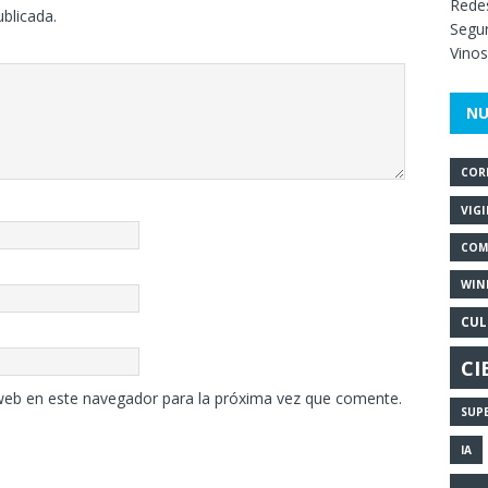
Redes
ublicada.
Segur
Vinos
NU
COR
VIG
COM
WIN
CUL
CI
web en este navegador para la próxima vez que comente.
SUP
IA