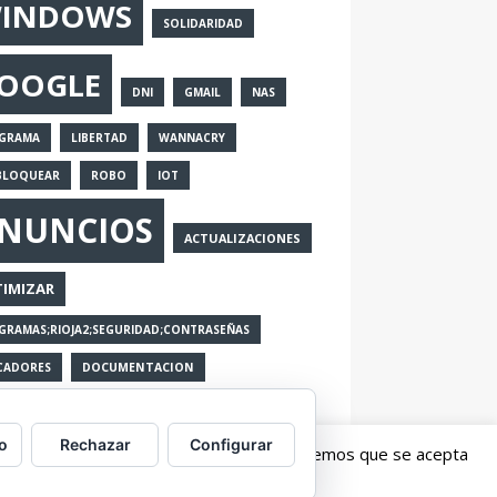
INDOWS
SOLIDARIDAD
OOGLE
DNI
GMAIL
NAS
GRAMA
LIBERTAD
WANNACRY
BLOQUEAR
ROBO
IOT
NUNCIOS
ACTUALIZACIONES
IMIZAR
GRAMAS;RIOJA2;SEGURIDAD;CONTRASEÑAS
CADORES
DOCUMENTACION
o
Rechazar
Configurar
erés. Al continuar con la navegación entendemos que se acepta