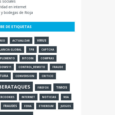
 sociales
idad en internet
 y bodegas de Rioja
BE DE ETIQUETAS
VIRUS
REO
ACTUALIZAR
ILANCIA GLOBAL
TPB
CAPTCHA
PLEMENTO
BITCOIN
COMPRAS
DOWS11
CONTROL_REMOTO
FRAUDE
TURA
CONVERSION
CRITICO
BERATAQUES
TIMOS
FIREFOX
ERCOOKIES
INTERNET
NOTICIAS
NSA
FRAUDES
FERIA
ETHEREUM
JUEGOS