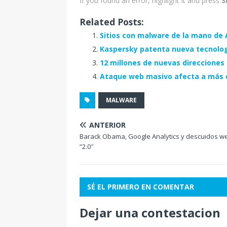
If you found an error, highlight it and press
S
Related Posts:
Sitios con malware de la mano de
Kaspersky patenta nueva tecnolog
12 millones de nuevas direcciones
Ataque web masivo afecta a más d
MALWARE
ANTERIOR
Barack Obama, Google Analytics y descuidos w
“2.0″
SÉ EL PRIMERO EN COMENTAR
Dejar una contestacion