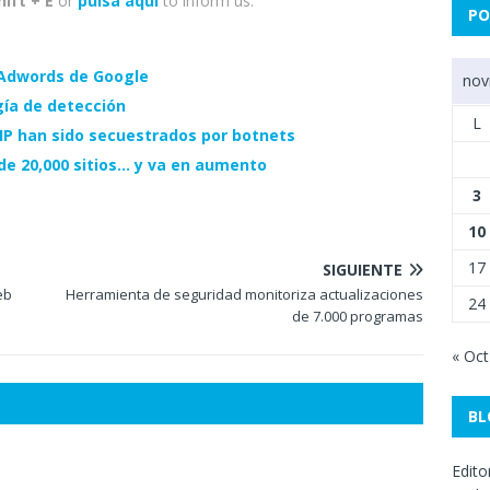
hift + E
or
pulsa aquí
to inform us.
PO
 Adwords de Google
nov
ía de detección
L
 IP han sido secuestrados por botnets
e 20,000 sitios… y va en aumento
3
10
17
SIGUIENTE
eb
Herramienta de seguridad monitoriza actualizaciones
24
de 7.000 programas
« Oct
BL
Edito