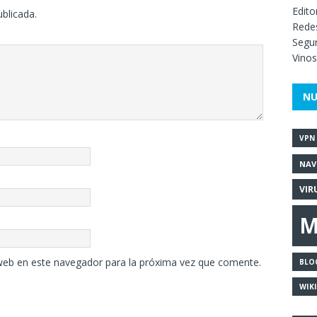
Edito
ublicada.
Redes
Segur
Vinos
NU
VPN
NAV
VIR
M
web en este navegador para la próxima vez que comente.
BLO
WIK