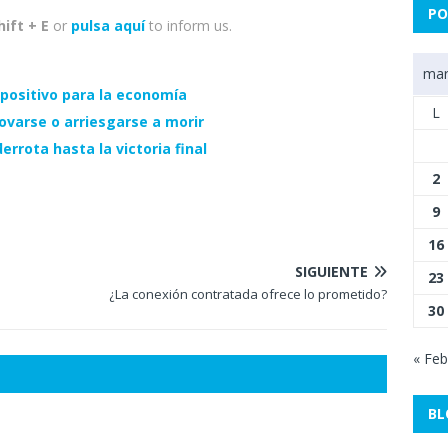
PO
hift + E
or
pulsa aquí
to inform us.
mar
 positivo para la economía
L
ovarse o arriesgarse a morir
errota hasta la victoria final
2
9
16
SIGUIENTE
23
¿La conexión contratada ofrece lo prometido?
30
« Feb
BL