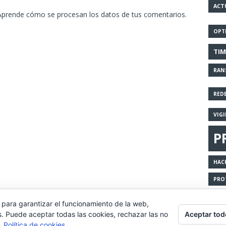
ACT
Aprende cómo se procesan los datos de tus comentarios.
OPT
TI
RAN
RED
VIG
P
HAC
PRO
 para garantizar el funcionamiento de la web,
Aceptar tod
s. Puede aceptar todas las cookies, rechazar las no
eriencia de navegación, y ofrecer contenidos y publicidad de int
s.
Política de cookies