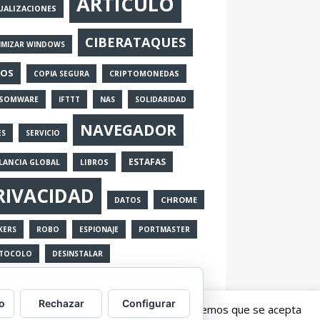
ARTICULO
UALIZACIONES
CIBERATAQUES
IMIZAR WINDOWS
MOS
COPIA SEGURA
CRIPTOMONEDAS
SOMWARE
IFTTT
NAS
SOLIDARIDAD
NAVEGADOR
ES
SERVICIO
ESTAFAS
ILANCIA GLOBAL
LIBROS
RIVACIDAD
CHROME
DATOS
KERS
ROBO
ESPIONAJE
PORTMASTER
TOCOLO
DESINSTALAR
o
Rechazar
Configurar
erés. Al continuar con la navegación entendemos que se acepta