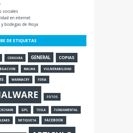
r
 sociales
idad en internet
 y bodegas de Rioja
BE DE ETIQUETAS
GENERAL
COPIAS
CENSURA
EGACION
MALWA
VULNERABILIDAD
US
WANNACRY
FERIA
ALWARE
FOTOS
GPL
CKCHAIN
TESLA
FUNDAMENTAL
FACEBOOK
ILEAKS
NETIQUETA