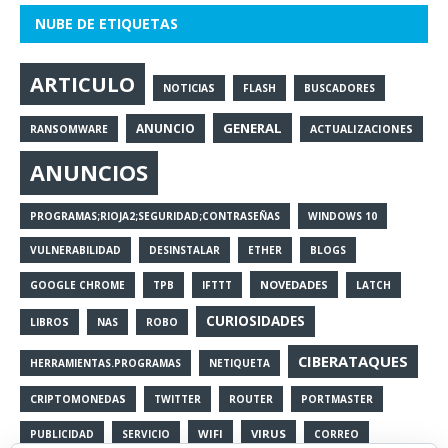
NUBE DE ETIQUETAS
ARTICULO
NOTICIAS
FLASH
BUSCADORES
GENERAL
ANUNCIO
RANSOMWARE
ACTUALIZACIONES
ANUNCIOS
PROGRAMAS;RIOJA2;SEGURIDAD;CONTRASEÑAS
WINDOWS 10
VULNERABILIDAD
DESINSTALAR
ETHER
BLOGS
NOVEDADES
GOOGLE CHROME
TPB
IFTTT
LATCH
CURIOSIDADES
LIBROS
NAS
ROBO
CIBERATAQUES
HERRAMIENTAS.PROGRAMAS
NETIQUETA
CRIPTOMONEDAS
TWITTER
ROUTER
PORTMASTER
WIFI
VIRUS
PUBLICIDAD
SERVICIO
CORREO