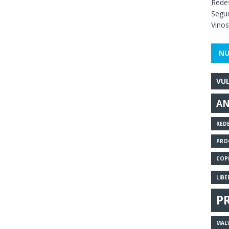
Redes
Segur
Vinos
NU
VU
AN
RED
PRO
COP
LIB
P
MAL