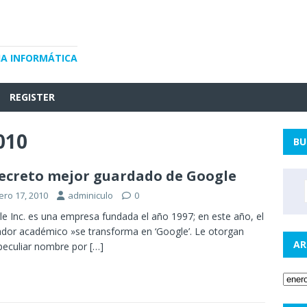
IA INFORMÁTICA
REGISTER
010
BU
secreto mejor guardado de Google
ero 17, 2010
adminiculo
0
e Inc. es una empresa fundada el año 1997; en este año, el
dor académico »se transforma en ‘Google’. Le otorgan
AR
peculiar nombre por
[…]