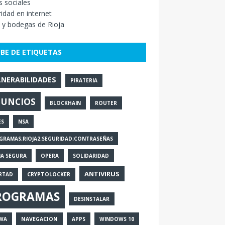
 sociales
idad en internet
 y bodegas de Rioja
BE DE ETIQUETAS
LNERABILIDADES
PIRATERIA
UNCIOS
BLOCKHAIN
ROUTER
ES
NSA
GRAMAS;RIOJA2;SEGURIDAD;CONTRASEÑAS
IA SEGURA
OPERA
SOLIDARIDAD
ANTIVIRUS
ERTAD
CRYPTOLOCKER
ROGRAMAS
DESINSTALAR
WA
NAVEGACION
APPS
WINDOWS 10