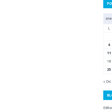
PO
ene
L
4
11
18
25
« Dic
BL
Edito