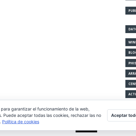
PUB
DAT
WIN
BLO
PHI
ARR
CEN
ACT
 para garantizar el funcionamiento de la web,
Aceptar tod
s. Puede aceptar todas las cookies, rechazar las no
eriencia de navegación, y ofrecer contenidos y publicidad de int
s.
Política de cookies
nuestra política de cookies.
Leer más
Aceptar
es