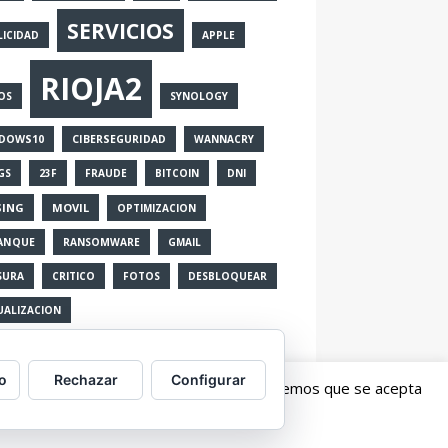
SERVICIOS
LICIDAD
APPLE
RIOJA2
OS
SYNOLOGY
DOWS10
CIBERSEGURIDAD
WANNACRY
GS
23F
FRAUDE
BITCOIN
DNI
SING
MOVIL
OPTIMIZACION
ANQUE
RANSOMWARE
GMAIL
SURA
CRITICO
FOTOS
DESBLOQUEAR
UALIZACION
o
Rechazar
Configurar
erés. Al continuar con la navegación entendemos que se acepta