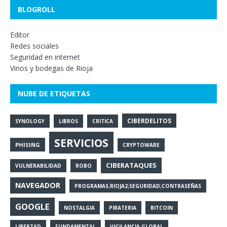
BLOGROLL
Editor
Redes sociales
Seguridad en internet
Vinos y bodegas de Rioja
NUBE DE ETIQUETAS
CIBERDELITOS
SYNOLOGY
LIBROS
CRITICA
SERVICIOS
PHISING
CRYPTOWARE
CIBERATAQUES
VULNERABILIDAD
ROBO
NAVEGADOR
PROGRAMAS;RIOJA2;SEGURIDAD;CONTRASEÑAS
GOOGLE
NOSTALGIA
PIRATERIA
BITCOIN
LIBERTAD
FUNDAMENTAL
VIGILANCIA GLOBAL