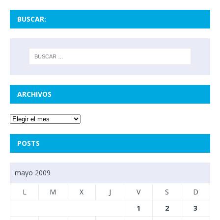
BUSCAR:
ARCHIVOS
POSTS
mayo 2009
L
M
X
J
V
S
D
1
2
3