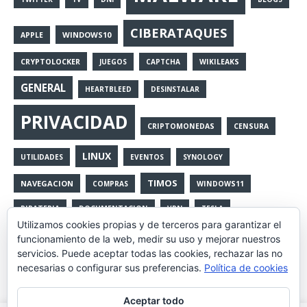
CIBERATAQUES
WINDOWS10
APPLE
CRYPTOLOCKER
JUEGOS
CAPTCHA
WIKILEAKS
GENERAL
HEARTBLEED
DESINSTALAR
PRIVACIDAD
CRIPTOMONEDAS
CENSURA
LINUX
UTILIDADES
EVENTOS
SYNOLOGY
TIMOS
NAVEGACION
COMPRAS
WINDOWS11
PIRATERIA
DOCUMENTACION
VPN
TESLA
Utilizamos cookies propias y de terceros para garantizar el
COPIAS
CIBERGUERRA
SPAM
CONVERSION
funcionamiento de la web, medir su uso y mejorar nuestros
servicios. Puede aceptar todas las cookies, rechazar las no
OPTIMIZAR
DATOS
IA
FUNDAMENTAL
LIBROS
necesarias o configurar sus preferencias.
Política de cookies
ANUNCIO
BITCOIN
SOLIDARIDAD
ESPIONAJE
Aceptar todo