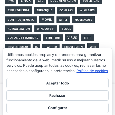
LINUX
IPV6
GPL
DOCUMENTACION
PUBLICIDAD
CIBERGUERRA
ARRANQUE
COMPRAS
WIKILEAKS
MOVIL
NOVEDADES
CONTROL_REMOTO
APPLE
ACTUALIZACION
WINDOWS11
BLOGS
VIRUS
COPIAS DE SEGURIDAD
ETHEREUM
IFTTT
WIFI
DESBLOQUEAR
IA
TWITTER
CONVERSION
Utilizamos cookies propias y de terceros para garantizar el
CAPTCHA
NSA
EXTENSIONES
OPTIMIZACION
DNI
funcionamiento de la web, medir su uso y mejorar nuestros
VULNERABILIDADES
servicios. Puede aceptar todas las cookies, rechazar las no
ENTREVISTAS
EXTENSION
necesarias o configurar sus preferencias.
Política de cookies
CONSEJOS
FACEBOOK
CURSOS
EVENTOS
Aceptar todo
CONTRASEÑAS
PROTOCOLO
Utilizamos cookies propias y de terceros para mejorar la
Rechazar
experiencia de navegación, y ofrecer contenidos y publicidad
de interés. Al continuar con la navegación entendemos que se
Configurar
acepta nuestra política de cookies.
Leer más
Aceptar
Copyright © 2026 | Tema para WordPress de
MH Themes