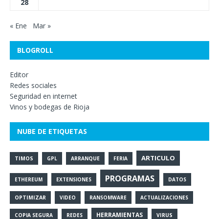
28
« Ene
Mar »
BLOGROLL
Editor
Redes sociales
Seguridad en internet
Vinos y bodegas de Rioja
NUBE DE ETIQUETAS
ARTICULO
TIMOS
GPL
ARRANQUE
FERIA
PROGRAMAS
ETHEREUM
EXTENSIONES
DATOS
OPTIMIZAR
VIDEO
RANSOMWARE
ACTUALIZACIONES
HERRAMIENTAS
COPIA SEGURA
REDES
VIRUS