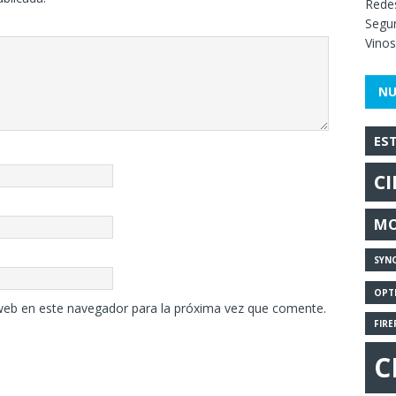
Redes
Segur
Vinos
NU
ES
CI
MO
SYN
OPT
web en este navegador para la próxima vez que comente.
FIRE
C