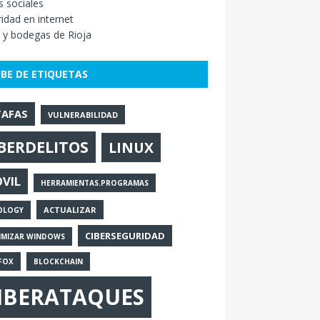
 sociales
idad en internet
 y bodegas de Rioja
BE DE ETIQUETAS
TAFAS
VULNERABILIDAD
BERDELITOS
LINUX
VIL
HERRAMIENTAS.PROGRAMAS
ACTUALIZAR
OLOGY
CIBERSEGURIDAD
IMIZAR WINDOWS
FOX
BLOCKCHAIN
IBERATAQUES