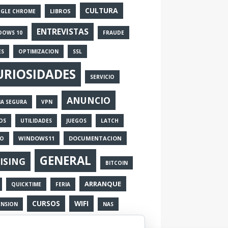
CULTURA
LIBROS
GLE CHROME
ENTREVISTAS
DOWS 10
FRAUDE
ES
OPTIMIZACION
SSL
URIOSIDADES
SERVICIO
ANUNCIO
IA SEGURA
VPN
OS
UTILIDADES
JUEGOS
LATCH
WINDOWS11
DOCUMENTACION
EO
GENERAL
ISING
BITCOIN
ARRANQUE
QUICKTIME
FERIA
CURSOS
WIFI
ENSION
NAS