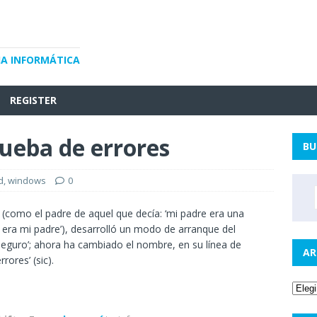
IA INFORMÁTICA
REGISTER
rueba de errores
BU
d
,
windows
0
como el padre de aquel que decía: ‘mi padre era una
era mi padre’), desarrolló un modo de arranque del
guro’; ahora ha cambiado el nombre, en su línea de
AR
rores’ (sic).