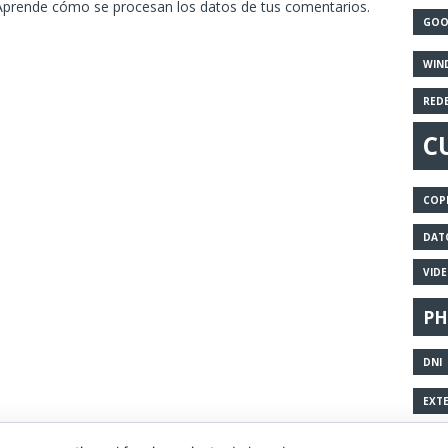
Aprende cómo se procesan los datos de tus comentarios.
GOO
WIN
RED
C
COP
DAT
VID
PH
DNI
EXT