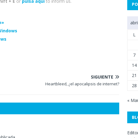
hift + E
or
pulsa aquí
to inform us.
PO
o»
abri
 Windows
L
ows
7
14
21
SIGUIENTE
Heartbleed, ¿el apocalipsis de internet?
28
« Ma
BL
Edito
ublicada.