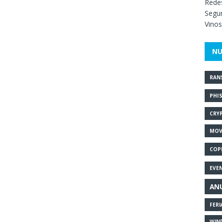
Redes
Segur
Vinos
NU
RAN
PHI
CRY
MOV
COP
EVE
AN
FERI
WIN