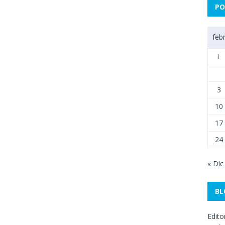
PO
feb
L
3
10
17
24
« Dic
BL
Edito