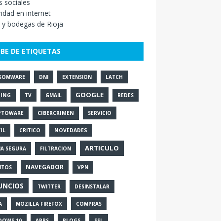
 sociales
idad en internet
 y bodegas de Rioja
BE DE ETIQUETAS
SOMWARE
DNI
EXTENSION
LATCH
GOOGLE
SING
TV
GMAIL
REDES
PTOWARE
CIBERCRIMEN
SERVICIO
IL
CRITICO
NOVEDADES
ARTICULO
IA SEGURA
FILTRACION
NAVEGADOR
NTOS
VPN
UNCIOS
TWITTER
DESINSTALAR
A
MOZILLA FIREFOX
COMPRAS
DOWS 10
APPS
BLOGS
SSL