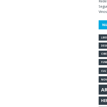
Redes
Segur
Vinos
NU
LIB
DES
CIB
FUN
CUL
NOV
A
HE