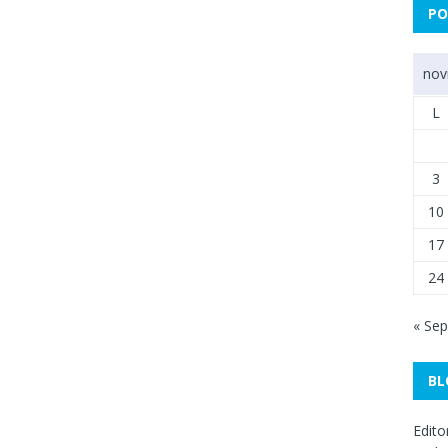
PO
nov
L
3
10
17
24
« Sep
BL
Edito