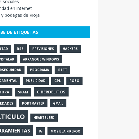
 sociales
idad en internet
 y bodegas de Rioja
BE DE ETIQUETAS
RSS
ERTAD
PREVISIONES
HACKERS
INSTALAR
ARRANQUE WINDOWS
ERSEGURIDAD
PROGRAMA
IFTTT
DAMENTAL
PUBLICIDAD
GPL
ROBO
CIBERDELITOS
TURA
SPAM
EDADES
PORTMASTER
GMAIL
RTICULO
HEARTBLEED
RRAMIENTAS
IA
MOZILLA FIREFOX