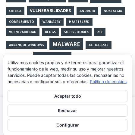
VULNERABILIDADES
CRITICA
ANDROID
NOSTALGIA
COMPLEMENTO
WANNACRY
HEARTBLEED
VULNERABILIDAD
BLOGS
SUPERCOOKIES
23F
MALWARE
ARRANQUE WINDOWS
ACTUALIZAR
SERVICIOS
BLOCKHAIN
ARRANQUE
Utilizamos cookies propias y de terceros para garantizar el
funcionamiento de la web, medir su uso y mejorar nuestros
NAVEGACION
DESINSTALAR
VIGILANCIA GLOBAL
FRAUDES
servicios. Puede aceptar todas las cookies, rechazar las no
necesarias o configurar sus preferencias.
Política de cookies
RIOJA2
SSL
OPERA
FOTOS
Aceptar todo
CRIPTOMONEDAS
LIBROS
BUSCADORES
RSS
Utilizamos cookies propias y de terceros para mejorar la
Rechazar
experiencia de navegación, y ofrecer contenidos y publicidad
de interés. Al continuar con la navegación entendemos que se
Configurar
acepta nuestra política de cookies.
Leer más
Aceptar
Copyright © 2026 | Tema para WordPress de
MH Themes