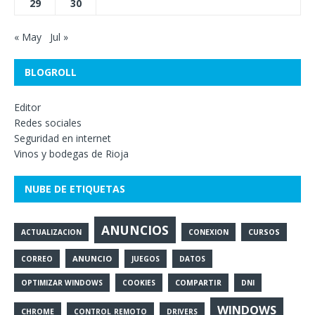
29
30
« May
Jul »
BLOGROLL
Editor
Redes sociales
Seguridad en internet
Vinos y bodegas de Rioja
NUBE DE ETIQUETAS
ANUNCIOS
ACTUALIZACION
CONEXION
CURSOS
ANUNCIO
CORREO
JUEGOS
DATOS
OPTIMIZAR WINDOWS
COOKIES
COMPARTIR
DNI
WINDOWS
CHROME
CONTROL_REMOTO
DRIVERS