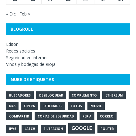
« Dic
Feb »
BLOGROLL
Editor
Redes sociales
Seguridad en internet
Vinos y bodegas de Rioja
NUBE DE ETIQUETAS
BUSCADORES
DESBLOQUEAR
COMPLEMENTO
ETHEREUM
MOVIL
NAS
OPERA
UTILIDADES
FOTOS
COMPARTIR
COPIAS DE SEGURIDAD
FERIA
CORREO
GOOGLE
IPV6
LATCH
FILTRACION
ROUTER