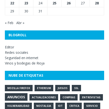
22
23
24
25
26
27
28
29
30
31
« Feb
Abr »
BLOGROLL
Editor
Redes sociales
Seguridad en internet
Vinos y bodegas de Rioja
NUBE DE ETIQUETAS
MOZILLA FIREFOX
ETHEREUM
JUEGOS
SSL
ANUNCIOS
ACTUALIZACIONES
COMPRAS
ENTREVISTAS
VULNERABILIDAD
NOSTALGIA
IOT
CRITICA
SERVICIO