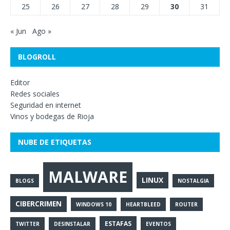
25
26
27
28
29
30
31
« Jun
Ago »
BLOGROLL
Editor
Redes sociales
Seguridad en internet
Vinos y bodegas de Rioja
NUBE DE ETIQUETAS
MALWARE
LINUX
BLOGS
NOSTALGIA
CIBERCRIMEN
WINDOWS 10
HEARTBLEED
ROUTER
ESTAFAS
TWITTER
DESINSTALAR
EVENTOS