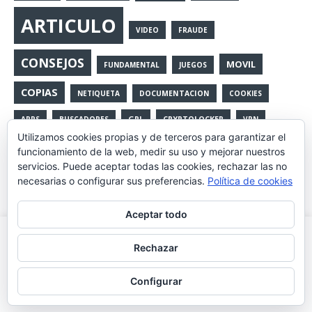
ARTICULO
VIDEO
FRAUDE
CONSEJOS
MOVIL
FUNDAMENTAL
JUEGOS
COPIAS
NETIQUETA
DOCUMENTACION
COOKIES
GPL
CRYPTOLOCKER
APPS
BUSCADORES
VPN
Utilizamos cookies propias y de terceros para garantizar el
GENERAL
PHISING
SPAM
NOTICIAS
funcionamiento de la web, medir su uso y mejorar nuestros
servicios. Puede aceptar todas las cookies, rechazar las no
VIRUS
GOOGLE CHROME
COPIAS DE SEGURIDAD
IFTTT
necesarias o configurar sus preferencias.
Política de cookies
NOVEDADES
CURSOS
CENSURA
FERIA
23F
Aceptar todo
TIMOS
REDES
MOZILLA FIREFOX
PROGRAMA
Utilizamos cookies propias y de terceros para mejorar la
Rechazar
experiencia de navegación, y ofrecer contenidos y publicidad
de interés. Al continuar con la navegación entendemos que se
Configurar
acepta nuestra política de cookies.
Leer más
Aceptar
Copyright © 2026 | Tema para WordPress de
MH Themes