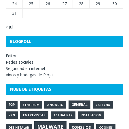
24
25
26
27
28
29
30
31
« Jul
BLOGROLL
Editor
Redes sociales
Seguridad en internet
Vinos y bodegas de Rioja
NUBE DE ETIQUETAS
GENERAL
P2P
ANUNCIO
ETHEREUM
CAPTCHA
ENTREVISTAS
VPN
ACTUALIZAR
INSTALACION
MALWARE
CONSEJOS
DESINSTALAR
COOKIES