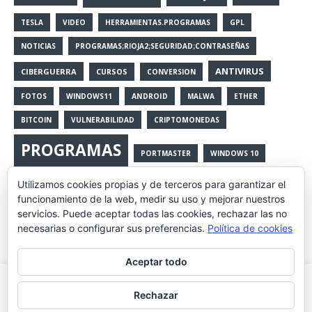
TESLA
VIDEO
HERRAMIENTAS.PROGRAMAS
GPL
NOTICIAS
PROGRAMAS;RIOJA2;SEGURIDAD;CONTRASEÑAS
ANTIVIRUS
CIBERGUERRA
CURSOS
CONVERSION
FOTOS
WINDOWS11
ANDROID
MALWA
ETHER
BITCOIN
VULNERABILIDAD
CRIPTOMONEDAS
PROGRAMAS
PORTMASTER
WINDOWS 10
RIOJA2
Utilizamos cookies propias y de terceros para garantizar el
CIBERATAQUES
LIBERTAD
funcionamiento de la web, medir su uso y mejorar nuestros
servicios. Puede aceptar todas las cookies, rechazar las no
WINDOWS10
ACTUALIZACIONES
RANSOMWARE
necesarias o configurar sus preferencias.
Política de cookies
FUNDAMENTAL
BLOCKHAIN
LIBROS
CONTROL_REMOTO
Aceptar todo
CRYPTOWARE
Utilizamos cookies propias y de terceros para mejorar la
Rechazar
experiencia de navegación, y ofrecer contenidos y publicidad