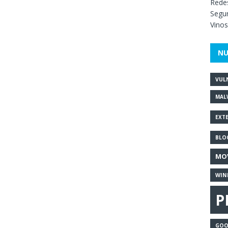
Redes
Segur
Vinos
NU
VUL
MAL
EXT
BLO
MO
WIN
P
GOO