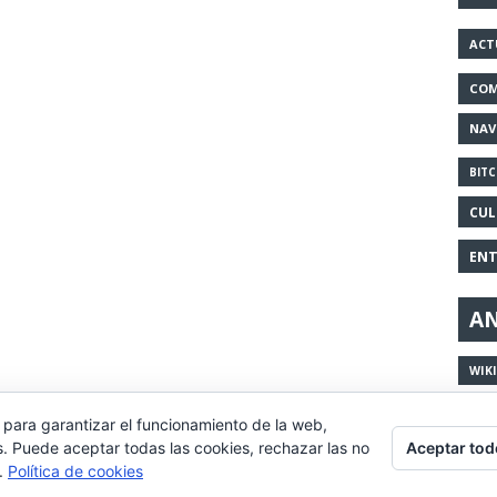
ACT
COM
NAV
BITC
CUL
ENT
AN
WIK
 para garantizar el funcionamiento de la web,
Aceptar tod
s. Puede aceptar todas las cookies, rechazar las no
eriencia de navegación, y ofrecer contenidos y publicidad de int
s.
Política de cookies
nuestra política de cookies.
Leer más
Aceptar