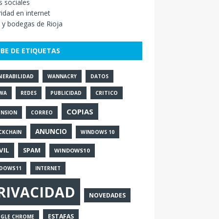
 sociales
idad en internet
 y bodegas de Rioja
BE DE ETIQUETAS
NERABILIDAD
WANNACRY
DATOS
WA
REDES
PUBLICIDAD
CRITICO
COPIAS
ENSION
CORREO
ANUNCIO
CKCHAIN
WINDOWS 10
VIL
SPAM
WINDOWS10
DOWS11
INTERNET
RIVACIDAD
NOVEDADES
ESTAFAS
GLE CHROME