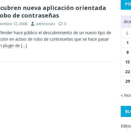
PO
cubren nueva aplicación orientada
robo de contraseñas
dic
ciembre 12, 2008
adminiculo
0
fender hace público el descubrimiento de un nuevo tipo de
L
ación en activo de robo de contraseñas que se hace pasar
1
n plugin de
[…]
8
15
22
29
« No
BL
Edito