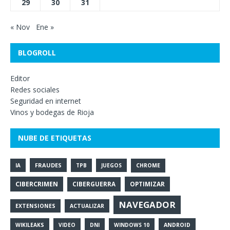
29
30
31
« Nov
Ene »
BLOGROLL
Editor
Redes sociales
Seguridad en internet
Vinos y bodegas de Rioja
NUBE DE ETIQUETAS
FRAUDES
IA
TPB
JUEGOS
CHROME
CIBERCRIMEN
OPTIMIZAR
CIBERGUERRA
NAVEGADOR
EXTENSIONES
ACTUALIZAR
WIKILEAKS
VIDEO
DNI
WINDOWS 10
ANDROID