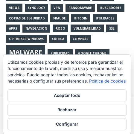
VIRUS
SYNOLOGY
VPN
RANSOMWARE
BUSCADORES
COPIAS DE SEGURIDAD
FRAUDE
BITCOIN
UTILIDADES
APPS
NAVEGACION
ROBO
VULNERABILIDAD
SSL
OPTIMIZAR WINDOWS
CRITICA
COMPRAS
MALWARE
PUBLICIDAD
GOOGLE CHROME
Utilizamos cookies propias y de terceros para garantizar el
WINDOWS
funcionamiento de la web, medir su uso y mejorar nuestros
CURSOS
ACTUALIZACIONES
23F
servicios. Puede aceptar todas las cookies, rechazar las no
COPIAS
OPERA
CRITICO
HEARTBLEED
necesarias o configurar sus preferencias.
Política de cookies
PROGRAMAS
Aceptar todo
Utilizamos cookies propias y de terceros para mejorar la
Rechazar
experiencia de navegación, y ofrecer contenidos y publicidad
de interés. Al continuar con la navegación entendemos que se
Configurar
acepta nuestra política de cookies.
Leer más
Aceptar
Copyright © 2026 | Tema para WordPress de
MH Themes