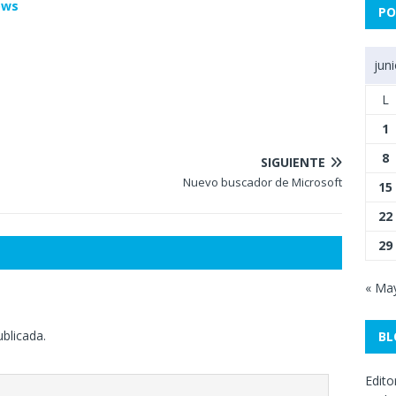
ows
PO
jun
L
1
8
SIGUIENTE
Nuevo buscador de Microsoft
15
22
29
« Ma
ublicada.
BL
Edito