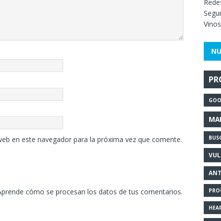
Redes
Segur
Vinos
NU
PR
GOO
MA
BUS
web en este navegador para la próxima vez que comente.
VUL
ANT
PRO
Aprende cómo se procesan los datos de tus comentarios.
HEA