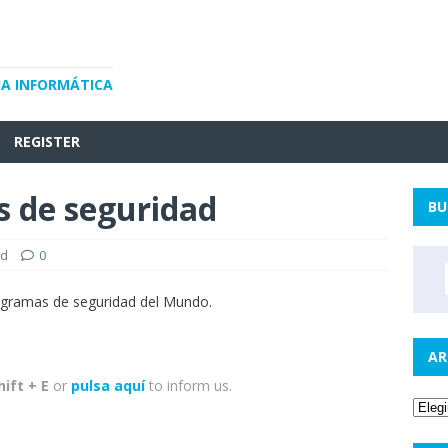
IA INFORMÁTICA
REGISTER
 de seguridad
BU
ad
0
programas de seguridad del Mundo.
AR
hift + E
or
pulsa aquí
to inform us.