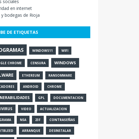
 sociales
idad en internet
 y bodegas de Rioja
BE DE ETIQUETAS
OGRAMAS
WINDOWS11
WIFI
WINDOWS
GLE CHROME
CENSURA
LWARE
ETHEREUM
RANSOMWARE
CADORES
ANDROID
CHROME
NERABILIDADES
GPL
DOCUMENTACION
IVIRUS
VIDEO
ACTUALIZACION
GRAMA
NSA
23F
CONTRASEÑAS
RTBLEED
ARRANQUE
DESINSTALAR