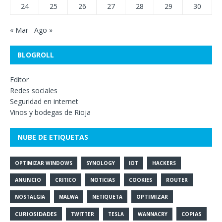
24
25
26
27
28
29
30
« Mar
Ago »
BLOGROLL
Editor
Redes sociales
Seguridad en internet
Vinos y bodegas de Rioja
NUBE DE ETIQUETAS
OPTIMIZAR WINDOWS
SYNOLOGY
IOT
HACKERS
ANUNCIO
CRITICO
NOTICIAS
COOKIES
ROUTER
NOSTALGIA
MALWA
NETIQUETA
OPTIMIZAR
CURIOSIDADES
COPIAS
TWITTER
TESLA
WANNACRY